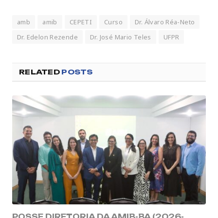
amb
amib
CEPETI
Curso
Dr. Álvaro Réa-Neto
Dr. Edelon Rezende
Dr. José Mario Teles
UFPR
RELATED
POSTS
POSSE DIRETORIA DA AMIB-BA (2026-