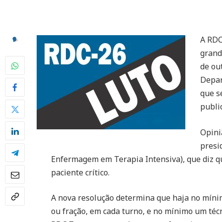
A RDC
grand
de ou
Depar
que s
publi
Opini
presi
Enfermagem em Terapia Intensiva), que diz qu
paciente crítico.
A nova resolução determina que haja no mínim
ou fração, em cada turno, e no mínimo um técni