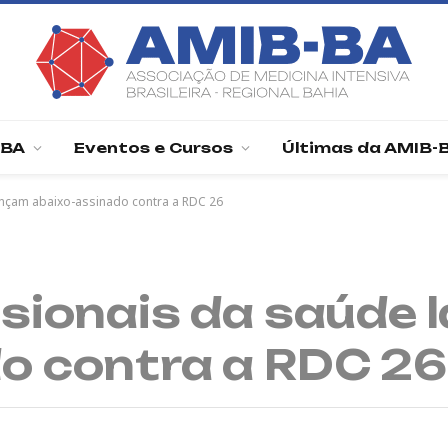
-BA
Eventos e Cursos
Últimas da AMIB-
ançam abaixo-assinado contra a RDC 26
ssionais da saúde
o contra a RDC 26