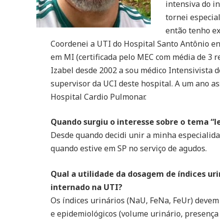
intensiva do i
tornei especia
então tenho e
Coordenei a UTI do Hospital Santo Antônio en
em MI (certificada pelo MEC com média de 3 r
Izabel desde 2002 a sou médico Intensivista
supervisor da UCI deste hospital. A um ano as
Hospital Cardio Pulmonar.
Quando surgiu o interesse sobre o tema “l
Desde quando decidi unir a minha especialidad
quando estive em SP no serviço de agudos.
Qual a utilidade da dosagem de índices uri
internado na UTI?
Os índices urinários (NaU, FeNa, FeUr) devem
e epidemiológicos (volume urinário, presença 