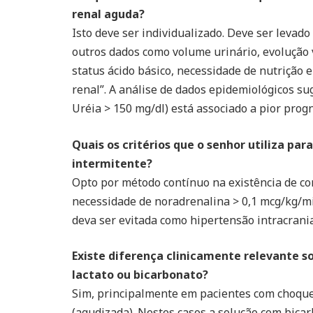
renal aguda?
Isto deve ser individualizado. Deve ser levad
outros dados como volume urinário, evolução 
status ácido básico, necessidade de nutrição 
renal”. A análise de dados epidemiológicos su
Uréia > 150 mg/dl) está associado a pior progn
Quais os critérios que o senhor utiliza par
intermitente?
Opto por método contínuo na existência de 
necessidade de noradrenalina > 0,1 mcg/kg/m
deva ser evitada como hipertensão intracrania
Existe diferença clinicamente relevante sob
lactato ou bicarbonato?
Sim, principalmente em pacientes com choque,
(agudizada). Nestes casos a solução com bica