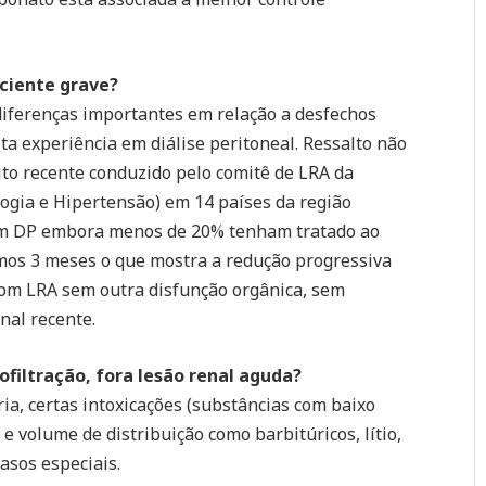
aciente grave?
diferenças importantes em relação a desfechos
a experiência em diálise peritoneal. Ressalto não
ito recente conduzido pelo comitê de LRA da
ogia e Hipertensão) em 14 países da região
am DP embora menos de 20% tenham tratado ao
os 3 meses o que mostra a redução progressiva
 com LRA sem outra disfunção orgânica, sem
nal recente.
filtração, fora lesão renal aguda?
ria, certas intoxicações (substâncias com baixo
 e volume de distribuição como barbitúricos, lítio,
asos especiais.