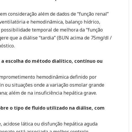
o em consideração além de dados de “função renal”
ventilatória e hemodinâmica, balanço hídrico,
e possibilidade temporal de melhora da “função
gere que a diálise “tardia” (BUN acima de 75mg/dl /
óstico.
a a escolha do método dialítico, contínuo ou
comprometimento hemodinâmica definido por
in ou situações onde a variação osmolar grande
na; além de na insuficiência hepática grave.
re o tipo de fluido utilizado na diálise, com
 acidose lática ou disfunção hepática aguda
rbonato está associada a melhor controle