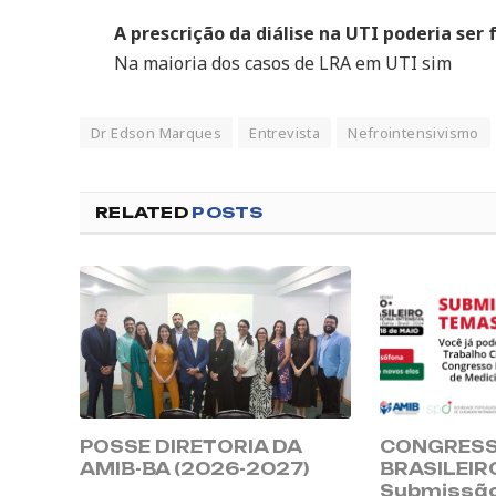
A prescrição da diálise na UTI poderia ser 
Na maioria dos casos de LRA em UTI sim
Dr Edson Marques
Entrevista
Nefrointensivismo
RELATED
POSTS
POSSE DIRETORIA DA
CONGRESS
AMIB-BA (2026-2027)
BRASILEIR
Submissã